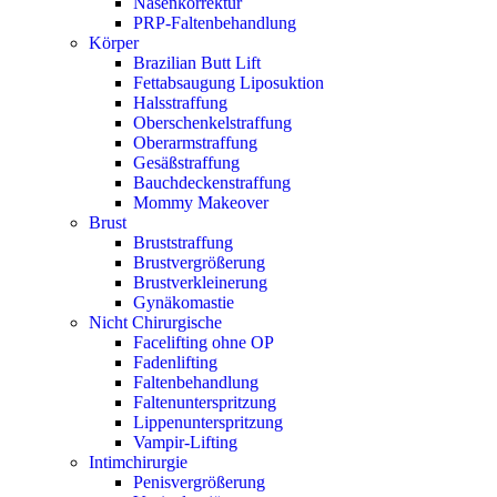
Nasenkorrektur
PRP-Faltenbehandlung
Körper
Brazilian Butt Lift
Fettabsaugung Liposuktion
Halsstraffung
Oberschenkelstraffung
Oberarmstraffung
Gesäßstraffung
Bauchdeckenstraffung
Mommy Makeover
Brust
Bruststraffung
Brustvergrößerung
Brustverkleinerung
Gynäkomastie
Nicht Chirurgische
Facelifting ohne OP
Fadenlifting
Faltenbehandlung
Faltenunterspritzung
Lippenunterspritzung
Vampir-Lifting
Intimchirurgie
Penisvergrößerung