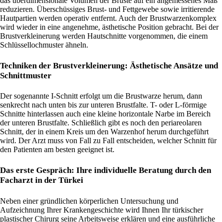
das überdimensionale Volumen der Brüste auf ein angemessenes Maß
reduzieren. Überschüssiges Brust- und Fettgewebe sowie irritierende
Hautpartien werden operativ entfernt. Auch der Brustwarzenkomplex
wird wieder in eine angenehme, ästhetische Position gebracht. Bei der
Brustverkleinerung werden Hautschnitte vorgenommen, die einem
Schlüssellochmuster ähneln.
Techniken der Brustverkleinerung: Ästhetische Ansätze und
Schnittmuster
Der sogenannte I-Schnitt erfolgt um die Brustwarze herum, dann
senkrecht nach unten bis zur unteren Brustfalte. T- oder L-förmige
Schnitte hinterlassen auch eine kleine horizontale Narbe im Bereich
der unteren Brustfalte. Schließlich gibt es noch den periareolaren
Schnitt, der in einem Kreis um den Warzenhof herum durchgeführt
wird. Der Arzt muss von Fall zu Fall entscheiden, welcher Schnitt für
den Patienten am besten geeignet ist.
Das erste Gespräch: Ihre individuelle Beratung durch den
Facharzt in der Türkei
Neben einer gründlichen körperlichen Untersuchung und
Aufzeichnung Ihrer Krankengeschichte wird Ihnen Ihr türkischer
plastischer Chirurg seine Arbeitsweise erklären und eine ausführliche