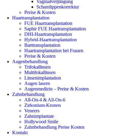
Vaginalverjüngung
Schamlippenkorrektur
Preise & Kosten
Haartransplantation
FUE Haartransplantation
Saphir FUE Haartransplantation
DHI-Haartransplantation
Hybrid-Haartransplantation
Barttransplantation
Haartransplantation bei Frauen
Preise & Kosten
Augenbehandlung
Trifokallinsen
Multifokallinsen
Linsenimplantation
Augen lasern
Augenmedizin – Preise & Kosten
Zahnbehandlung
All-On-4 & All-On-6
Zirkonium-Kronen
Veneers
Zahnimplantate
Hollywood Smile
Zahnbehandlung Preise Kosten
Kontakt