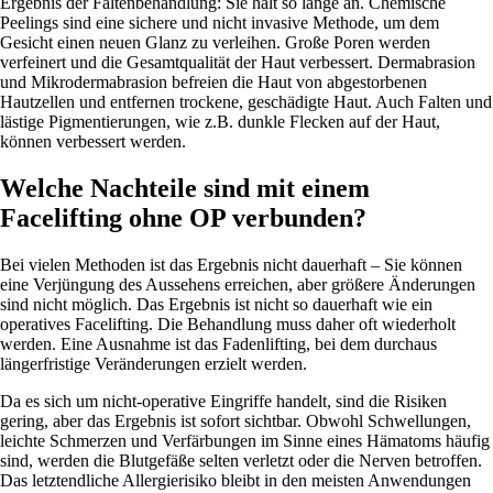
Ergebnis der Faltenbehandlung: Sie hält so lange an. Chemische
Peelings sind eine sichere und nicht invasive Methode, um dem
Gesicht einen neuen Glanz zu verleihen. Große Poren werden
verfeinert und die Gesamtqualität der Haut verbessert. Dermabrasion
und Mikrodermabrasion befreien die Haut von abgestorbenen
Hautzellen und entfernen trockene, geschädigte Haut. Auch Falten und
lästige Pigmentierungen, wie z.B. dunkle Flecken auf der Haut,
können verbessert werden.
Welche Nachteile sind mit einem
Facelifting ohne OP verbunden?
Bei vielen Methoden ist das Ergebnis nicht dauerhaft – Sie können
eine Verjüngung des Aussehens erreichen, aber größere Änderungen
sind nicht möglich. Das Ergebnis ist nicht so dauerhaft wie ein
operatives Facelifting. Die Behandlung muss daher oft wiederholt
werden. Eine Ausnahme ist das Fadenlifting, bei dem durchaus
längerfristige Veränderungen erzielt werden.
Da es sich um nicht-operative Eingriffe handelt, sind die Risiken
gering, aber das Ergebnis ist sofort sichtbar. Obwohl Schwellungen,
leichte Schmerzen und Verfärbungen im Sinne eines Hämatoms häufig
sind, werden die Blutgefäße selten verletzt oder die Nerven betroffen.
Das letztendliche Allergierisiko bleibt in den meisten Anwendungen