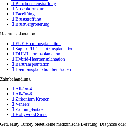
Bauchdeckenstraffung
Nasenkorrektur
Facelifting
Bruststraffung
Brustvergrößerung
Haartransplantation
FUE Haartransplantation
Saphir FUE Haartransplantation
DHI-Haartransplantation
Hybrid-Haartransplantation
Barttransplantation
Haartransplantation bei Frauen
Zahnbehandlung
All-On-4
All-On-6
Zirkonium Kronen
Veneers
Zahnimplantate
Hollywood Smile
GetBeauty Turkey bietet keine medizinische Beratung, Diagnose oder