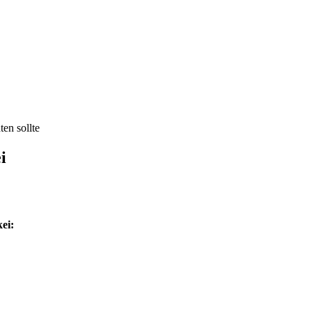
en sollte
i
ei: